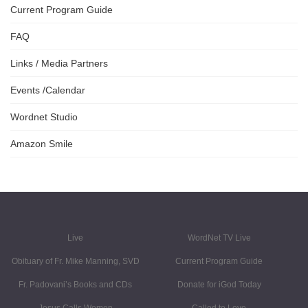
Current Program Guide
FAQ
Links / Media Partners
Events /Calendar
Wordnet Studio
Amazon Smile
Live
WordNet TV Live
Obituary of Fr. Mike Manning, SVD
Current Program Guide
Fr. Padovani’s Books and CDs
Donate for iGod Today
Jesus Calls Women
Called to Love